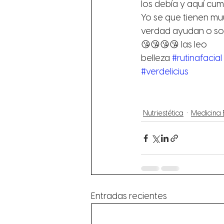
los debía y aquí cu
Yo se que tienen muu
verdad ayudan o son
😘😘😘😘 las leo
belleza 
#rutinafacial
#verdelicius
Nutriestética
Medicina E
Entradas recientes