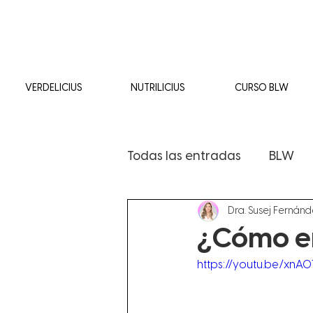
VERDELICIUS
NUTRILICIUS
CURSO BLW
Todas las entradas
BLW
Dra. Susej Fernán
Medicina Estetica
¿Cómo em
https://youtu.be/xnA