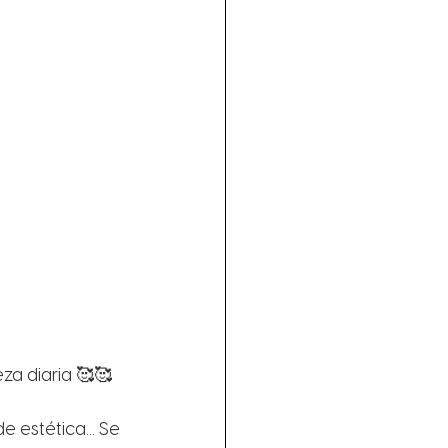
za diaria 🥰🥰
estética... Se 