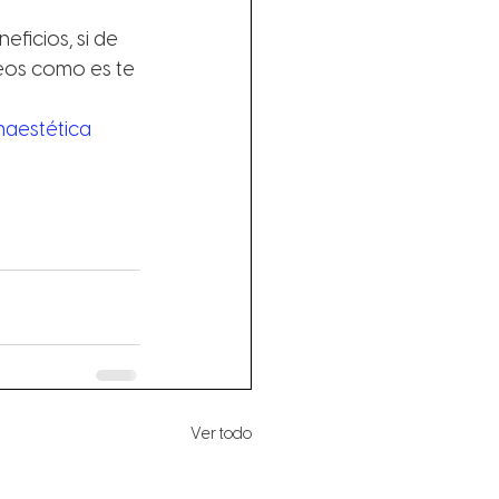
ficios, si de 
eos como es te 
naestética
Ver todo