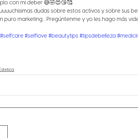
mplo con mi deber 😅🤣😍😘🥰
uuuchisimas dudas sobre estos activos y sobre sus bene
 puro marketing... Pregúntenme y yo les hago más vid
#selfcare
#selflove
#beautytips
#tipsdebelleza
#medici
stetica