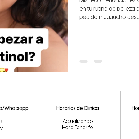
Mis recomendaciones si
en tu rutina de belleza
pedido muuuucho desde
eo/Whatsapp:
Horarios de Clínica
Hor
s.
Actualizando
Hora Tenerife.
PM