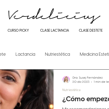
CURSO PICKY
CLASE LACTANCIA
CLASE DESTETE
ete
Lactancia
Nutriestética
Medicina Estet
Dra. Susej Fernández
20 dic 2023
1 min de l
Nutriestética
¿Cómo empezar 