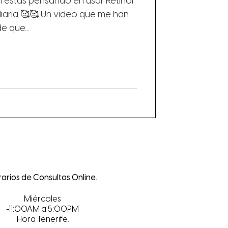
 estás pensando en usar Retinol
 diaria 🥰🥰 Un video que me han
 que...
arios de Consultas Online.
Miércoles
-11:00AM a 5:00PM
Hora Tenerife.